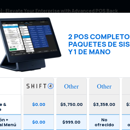
): Elevate Your Enterprise with Advanced POS Back
un conjunto completo de funciones para automatizar sus
n tiempo real sobre el desempeño de su negocio.
2 POS COMPLETO
PAQUETES DE SI
Y 1 DE MANO
Other
Other
e &
$0.00
$5,750.00
$3,358.00
$
e
ón +
No
$0.00
$999.00
al Menú
ofrecido
o