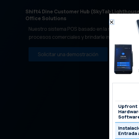
Shift4 Dine Customer Hub (SkyTab Lighthouse
Office Solutions
Nuestro sistema POS basado en la nube ofrece 
procesos comerciales y brindarle información e
Solicitar una demostración
Upfront
Hardwar
Softwar
Instalaci
Entrada 