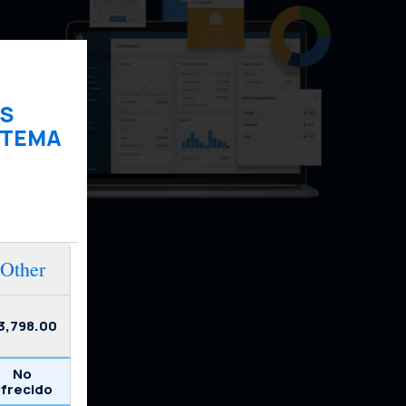
S
STEMA
Other
3,798.00
No
frecido