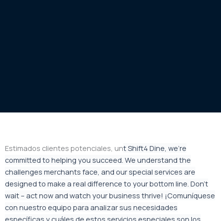
Estimados clientes potenciales, un
t Shift4 Dine, we’re
committed to helping you succeed. We understand the
challenges merchants face, and our special services are
designed to make a real difference to your bottom line. Don’t
wait – act now and watch your business thrive!
¡Comuníquese
con nuestro equipo para analizar sus necesidades
específicas y cuáles de estos servicios especiales son los