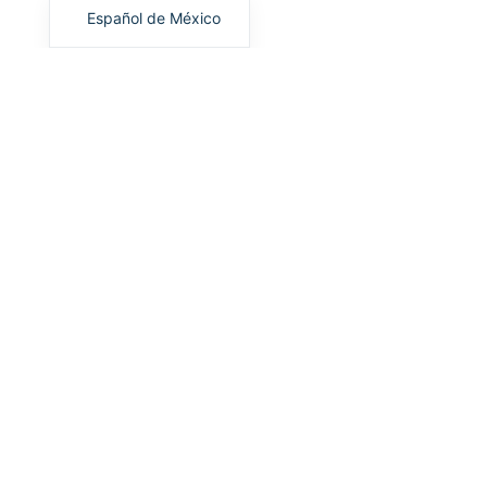
Español de México
About Shift4 Dine (SkyTab)
Leer más "