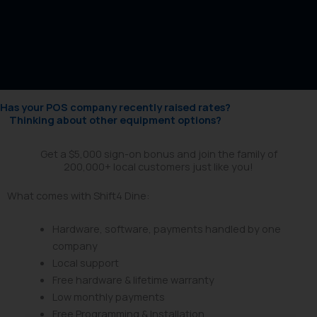
Has your POS company recently raised rates?
Thinking about other equipment options?
Get a $5,000 sign-on bonus and join the family of
200,000+ local customers just like you!
What comes with Shift4 Dine:
Hardware, software, payments handled by one
company
Local support
Free hardware & lifetime warranty
Low monthly payments
Free Programming & Installation