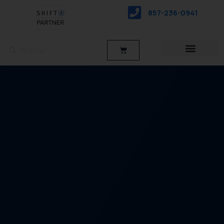
saltar
857-236-0941
al
contenido
Buscar
Buscar
Carro