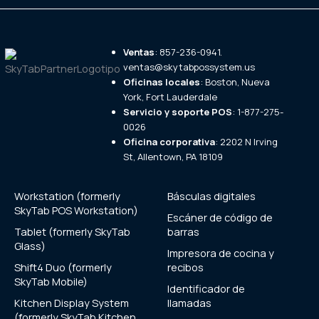
Ventas
: 857-236-0941.
ventas@skytabpossystem.us
Oficinas locales
: Boston, Nueva
York, Fort Lauderdale
Servicio y soporte POS
: 1-877-275-
0026
Oficina corporativa
: 2202 N Irving
St, Allentown, PA 18109
Workstation (formerly
Básculas digitales
SkyTab POS Workstation)
Escáner de código de
Tablet (formerly SkyTab
barras
Glass)
Impresora de cocina y
Shift4 Duo (formerly
recibos
SkyTab Mobile)
Identificador de
Kitchen Display System
llamadas
(formerly SkyTab Kitchen