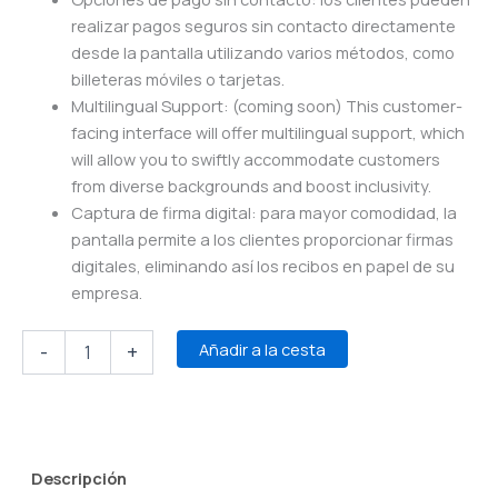
realizar pagos seguros sin contacto directamente
desde la pantalla utilizando varios métodos, como
billeteras móviles o tarjetas.
Multilingual Support: (coming soon) This customer-
facing interface will offer multilingual support, which
will allow you to swiftly accommodate customers
from diverse backgrounds and boost inclusivity.
Captura de firma digital: para mayor comodidad, la
pantalla permite a los clientes proporcionar firmas
digitales, eliminando así los recibos en papel de su
empresa.
Customer-
Añadir a la cesta
-
+
facing
Display
(SkyTab)
cantidad
Descripción