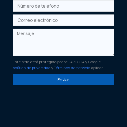
Número
de
teléfono
Correo
electrónico
Mensaje
Este sitio está protegido por reCAPTCHA y Google
política de privacidad
y
Términos de servicio
aplicar.
Enviar