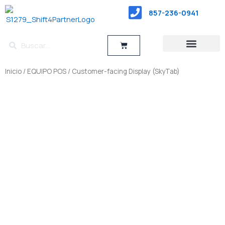
saltar
857-236-0941
al
contenido
Buscar
Buscar
Carro
TIPOS DE RESTAURANTE
Inicio
/
EQUIPO POS
/ Customer-facing Display (SkyTab)