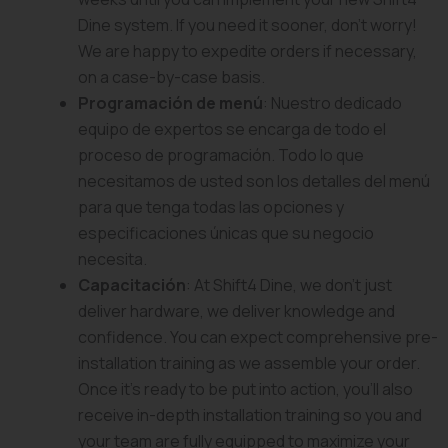
Dine system. If you need it sooner, don’t worry!
We are happy to expedite orders if necessary,
on a case-by-case basis.
Programación de menú
: Nuestro dedicado
equipo de expertos se encarga de todo el
proceso de programación. Todo lo que
necesitamos de usted son los detalles del menú
para que tenga todas las opciones y
especificaciones únicas que su negocio
necesita.
Capacitación
: At Shift4 Dine, we don’t just
deliver hardware, we deliver knowledge and
confidence. You can expect comprehensive pre-
installation training as we assemble your order.
Once it’s ready to be put into action, you’ll also
receive in-depth installation training so you and
your team are fully equipped to maximize your