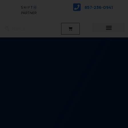
saltar
857-236-0941
al
contenido
Buscar
Buscar
Carro