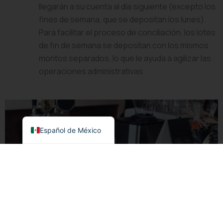
llegarán a su cuenta al día siguiente (excepto los
fines de semana, que se depositan los lunes).
Para facilitar el proceso de conciliación, los lotes
de fin de semana se depositan con los mismos
montos separados, lo que le ayuda a agilizar las
operaciones administrativas.
English
Español de México