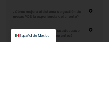
¿Cómo mejora el sistema de gestión de
mesas POS la experiencia del cliente?
English
¿El TPV Servicio de Mesa es adecuado
para varios tipos de restaurantes?
Español de México
¿El POS de Table Service admite cheques
divididos y modificaciones de pedidos
personalizados?
¿El POS de servicio de mesa es fácil de usar
y de aprender para el personal del restaurante?
Incorporate our Table Service POS into your restaurant to
streamline operations and provide a seamless dining