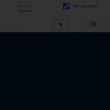
saltar
857-236-0941
al
contenido
Buscar
Buscar
Carro