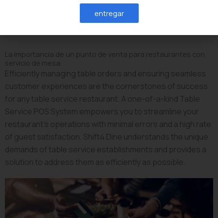
dynamic of your restaurant and learn more about the array of
entregar
benefits that come with choosing Shift4 Dine.
La importancia de un punto de venta para restaurantes con
servicio de mesa
Efficiently managing table orders and ensuring seamless
customer experiences are the cornerstones of success
for any table service restaurant. A one-of-a-kind Table
Service POS System empowers you to streamline your
restaurant’s operations with minimal errors and a high rate
of guest satisfaction. Shift4 Dine understands the unique
demands of table service establishments and provides a
solution to address them as efficiently as possible.