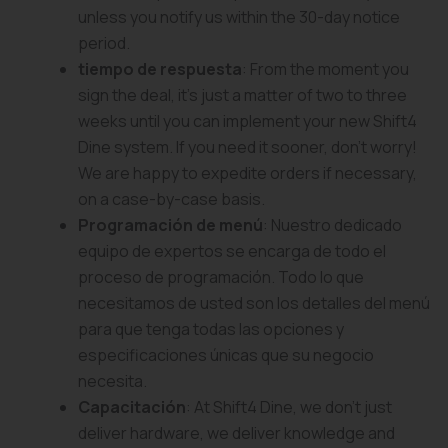
unless you notify us within the 30-day notice
period.
tiempo de respuesta
: From the moment you
sign the deal, it’s just a matter of two to three
weeks until you can implement your new Shift4
Dine system. If you need it sooner, don’t worry!
We are happy to expedite orders if necessary,
on a case-by-case basis.
Programación de menú
: Nuestro dedicado
equipo de expertos se encarga de todo el
proceso de programación. Todo lo que
necesitamos de usted son los detalles del menú
para que tenga todas las opciones y
especificaciones únicas que su negocio
necesita.
Capacitación
: At Shift4 Dine, we don’t just
deliver hardware, we deliver knowledge and